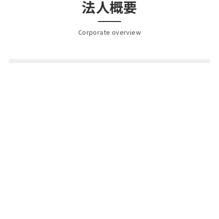
法人概要
Corporate overview
名称
特定非営利活動法人がんばる農家のパート
ナー
設立
令和2年6月1日
理事
向谷 裕次
長
所在
〒733-0002 広島市西区楠木町1丁目10-24
地
第2奥田ビル409号
電話
090-9508-2181
番号